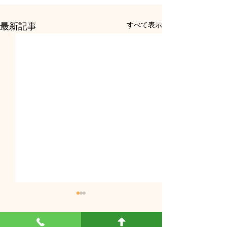
すべて表示
最新記事
８月 休診のお知らせ
７月受付時間変
らせ
８月９日（日）～１６日